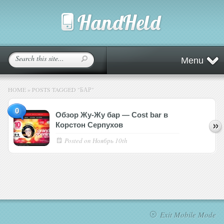
Menu
HOME
»
POSTS TAGGED
"
БАР"
0
Обзор Жу-Жу бар — Cost bar в
Корстон Серпухов
Posted on
Ноябрь 10th
Exit Mobile Mode