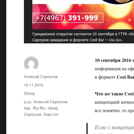
10 сентября 2016 
информация на офи
Cost Ba
Автор
Алексей Серпухов
в формате
Опубликовано
10.11.2016
Что же такое Cost
Рубрики
Обзор
Метки
ju-ju
,
Алексей Серпухов
,
концепцией ночног
бар
,
Жу-Жу
,
обзор
,
все понятно, то п
Серпухов. Корстон
Если с концепци