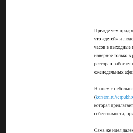
Прежде чем продол
что «детей» и люде
часов в выходные 
наверное только в
ресторан работает
еженедельных афиш
Начнем с небольшо
(
korston.ru/serpukhov
которая предлагае
себестоимости, пр
Сама же идея дале