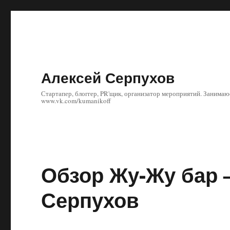
Алексей Серпухов
Стартапер, блоггер, PR'щик, организатор мероприятий. Занима
www.vk.com/kumanikoff
Обзор Жу-Жу бар —
Серпухов