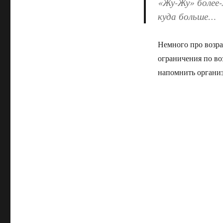
«Жу-Жу» более-
куда больше…
Немного про возра
ограничения по во
напомнить организ