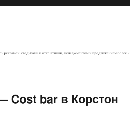
юсь рекламой, свадьбами и открытиями, менеджментом и продвижением более 7л
 Cost bar в Корстон