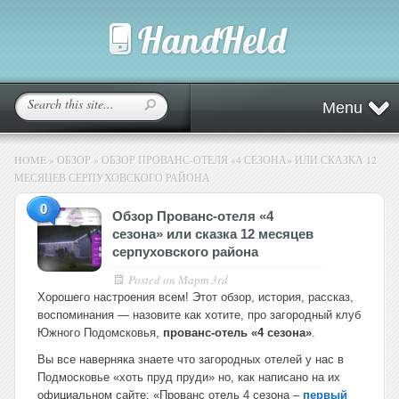
Menu
HOME
»
ОБЗОР
»
ОБЗОР ПРОВАНС-ОТЕЛЯ «4 СЕЗОНА» ИЛИ СКАЗКА 12
МЕСЯЦЕВ СЕРПУХОВСКОГО РАЙОНА
0
Обзор Прованс-отеля «4
сезона» или сказка 12 месяцев
серпуховского района
Posted on
Март 3rd
Хорошего настроения всем! Этот обзор, история, рассказ,
воспоминания — назовите как хотите, про загородный клуб
Южного Подомсковья,
прованс-отель «4 сезона»
.
Вы все наверняка знаете что загородных отелей у нас в
Подмосковье «хоть пруд пруди» но, как написано на их
официальном сайте: «Прованс отель 4 сезона –
первый