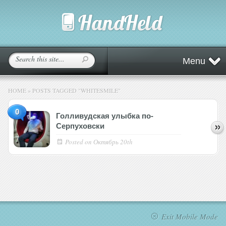
Menu
HOME
»
POSTS TAGGED
"
WHITESMILE"
0
Голливудская улыбка по-
Серпуховски
Posted on
Октябрь 20th
Exit Mobile Mode